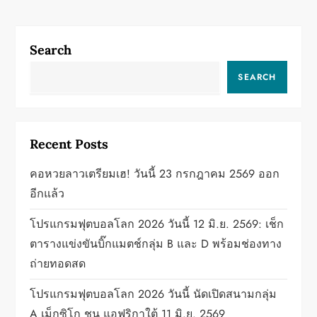
o
page
s
Search
t
SEARCH
s
p
Recent Posts
a
คอหวยลาวเตรียมเฮ! วันนี้ 23 กรกฎาคม 2569 ออก
g
อีกแล้ว
i
โปรแกรมฟุตบอลโลก 2026 วันนี้ 12 มิ.ย. 2569: เช็ก
ตารางแข่งขันบิ๊กแมตช์กลุ่ม B และ D พร้อมช่องทาง
n
ถ่ายทอดสด
a
โปรแกรมฟุตบอลโลก 2026 วันนี้ นัดเปิดสนามกลุ่ม
A เม็กซิโก ชน แอฟริกาใต้ 11 มิ.ย. 2569