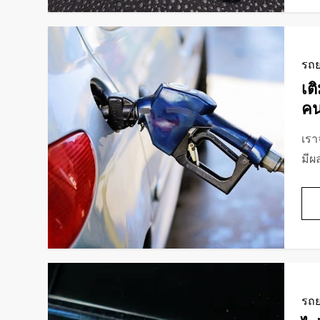
รถย
เต
คน
เรา
มีผ
รถย