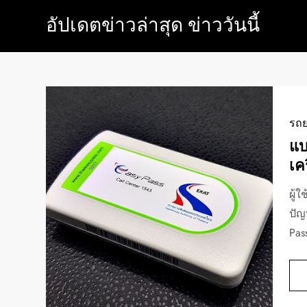
Skip
อัปเดตข่าวล่าสุด ข่าววันนี้
to
content
รถย
แบ
เค
ผู้
ปัญ
Pas