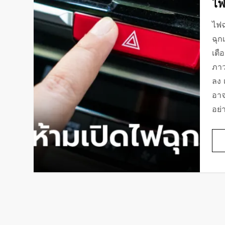
ไฟ
ไฟฉ
ฉุก
เตื
ภาว
ลง 
อาจ
อย่