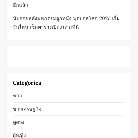
อีกแล้ว
นับถอยหลังมหกรรมลูกหนัง ฟุตบอลโลก 2026 เริ่ม
วันไหน เช็กตารางเปิดสนามที่นี่
Categories
ข่าว
ข่าวเศรษฐกิจ
ดูดวง
ผู้หญิง