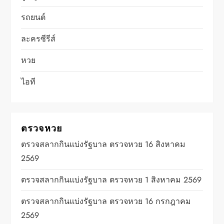
รถยนต์
ละครซีรีส์
หวย
ไอที
ตรวจหวย
ตรวจสลากกินแบ่งรัฐบาล ตรวจหวย 16 สิงหาคม
2569
ตรวจสลากกินแบ่งรัฐบาล ตรวจหวย 1 สิงหาคม 2569
ตรวจสลากกินแบ่งรัฐบาล ตรวจหวย 16 กรกฎาคม
2569