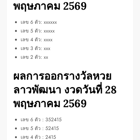
พฤษภาคม 2569
เลข 6 ตัว: xxxxxx
เลข 5 ตัว: xxxxx
เลข 4 ตัว: xxxx
เลข 3 ตัว: xxx
เลข 2 ตัว: xx
ผลการออกรางวัลหวย
ลาวพัฒนา งวดวันที่ 28
พฤษภาคม 2569
เลข 6 ตัว : 352415
เลข 5 ตัว : 52415
เลข 4 ตัว : 2415