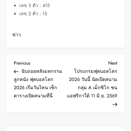
เลข 3 ตัว : 415
เลข 2 ตัว : 15
ข่าว
P
Previous
Next
Previous
Next
Post
Post
นับถอยหลังมหกรรม
โปรแกรมฟุตบอลโลก
o
ลูกหนัง ฟุตบอลโลก
2026 วันนี้ นัดเปิดสนาม
2026 เริ่มวันไหน เช็ก
กลุ่ม A เม็กซิโก ชน
s
ตารางเปิดสนามที่นี่
แอฟริกาใต้ 11 มิ.ย. 2569
t
n
a