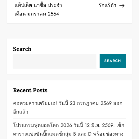
o
แท็ปเล็ต น่าซื้อ ประจำ
รักแร้ดำ
เดือน มกราคม 2564
s
t
n
Search
a
SEARCH
v
i
Recent Posts
g
คอหวยลาวเตรียมเฮ! วันนี้ 23 กรกฎาคม 2569 ออก
a
อีกแล้ว
t
โปรแกรมฟุตบอลโลก 2026 วันนี้ 12 มิ.ย. 2569: เช็ก
ตารางแข่งขันบิ๊กแมตช์กลุ่ม B และ D พร้อมช่องทาง