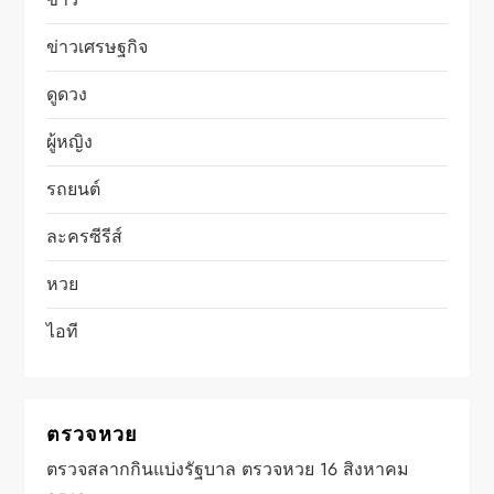
ข่าวเศรษฐกิจ
ดูดวง
ผู้หญิง
รถยนต์
ละครซีรีส์
หวย
ไอที
ตรวจหวย
ตรวจสลากกินแบ่งรัฐบาล ตรวจหวย 16 สิงหาคม