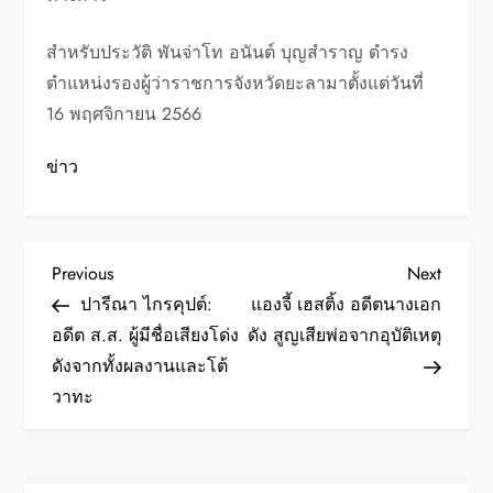
สำหรับประวัติ พันจ่าโท อนันต์ บุญสำราญ ดำรง
ตำแหน่งรองผู้ว่าราชการจังหวัดยะลามาตั้งแต่วันที่
16 พฤศจิกายน 2566
ข่าว
P
Previous
Next
Previous
Next
Post
Post
ปารีณา ไกรคุปต์:
แองจี้ เฮสติ้ง อดีตนางเอก
o
อดีต ส.ส. ผู้มีชื่อเสียงโด่ง
ดัง สูญเสียพ่อจากอุบัติเหตุ
ดังจากทั้งผลงานและโต้
s
วาทะ
t
n