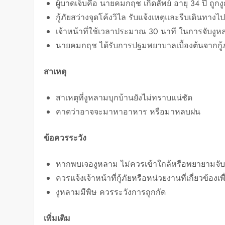
ผู้บาดเจ็บคือ นายคมกฤช เกิดลัพย์ อายุ 34 ปี ถูกงูกั
กู้ภัยสว่างจุดโค้งวิไล รับแจ้งเหตุและรีบเดินทางไปยั
เจ้าหน้าที่ใช้เวลาประมาณ 30 นาที ในการจับงูหลา
นายคมกฤช ได้รับการปฐมพยาบาลเบื้องต้นจากกู้
สาเหตุ
สาเหตุที่งูหลามบุกบ้านยังไม่ทราบแน่ชัด
คาดว่าอาจจะมาหาอาหาร หรือมาหลบฝน
ข้อควรระวัง
หากพบเจองูหลาม ไม่ควรเข้าใกล้หรือพยายามจับด
ควรแจ้งเจ้าหน้าที่กู้ภัยหรือหน่วยงานที่เกี่ยวข้อง
งูหลามมีพิษ ควรระวังการถูกกัด
เพิ่มเติม