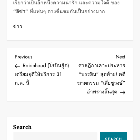
เรียกว่าเป็นอีกหนึ่งความน่ารัก และความใจดี ของ
“ลิซ่า”
ที่แฟนๆ ต่างชื่นชมกันเป็นอย่างมาก
ข่าว
P
Previous
Next
Previous
Next
Post
Post
Robinhood (โรบินฮู้ด)
ศาลฎีกาเคาะประหาร
o
เตรียมยุติให้บริการ 31
“บรรยิน” สุดท้าย! คดี
ก.ค. นี้
ฆาตกรรม “เสี่ยชูวงษ์”
s
อำพรางสิ้นสุด
t
n
a
Search
SEARCH