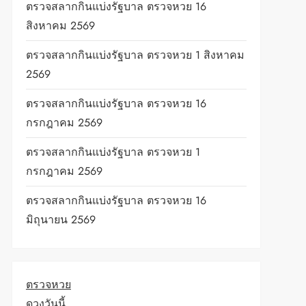
ตรวจสลากกินแบ่งรัฐบาล ตรวจหวย 16
สิงหาคม 2569
ตรวจสลากกินแบ่งรัฐบาล ตรวจหวย 1 สิงหาคม
2569
ตรวจสลากกินแบ่งรัฐบาล ตรวจหวย 16
กรกฎาคม 2569
ตรวจสลากกินแบ่งรัฐบาล ตรวจหวย 1
กรกฎาคม 2569
ตรวจสลากกินแบ่งรัฐบาล ตรวจหวย 16
มิถุนายน 2569
ตรวจหวย
ดวงวันนี้