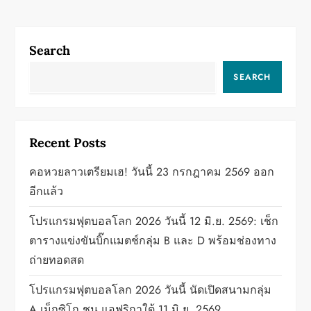
t
n
Search
a
SEARCH
v
i
Recent Posts
g
คอหวยลาวเตรียมเฮ! วันนี้ 23 กรกฎาคม 2569 ออก
a
อีกแล้ว
t
โปรแกรมฟุตบอลโลก 2026 วันนี้ 12 มิ.ย. 2569: เช็ก
ตารางแข่งขันบิ๊กแมตช์กลุ่ม B และ D พร้อมช่องทาง
i
ถ่ายทอดสด
o
โปรแกรมฟุตบอลโลก 2026 วันนี้ นัดเปิดสนามกลุ่ม
A เม็กซิโก ชน แอฟริกาใต้ 11 มิ.ย. 2569