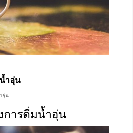
้ำอุ่น
อุ่น
ารดื่มน้ำอุ่น