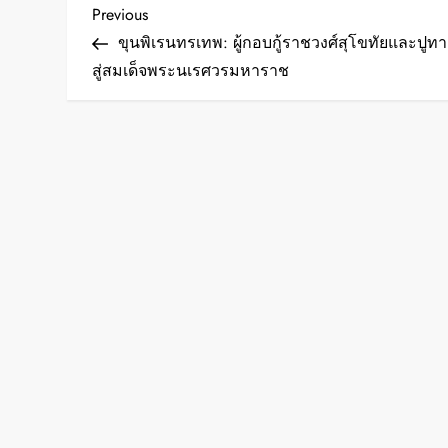
P
Previous
Previous
Post
ขุนพิเรนทรเทพ: ผู้กอบกู้ราชวงศ์สุโขทัยและปูทา
o
สู่สมเด็จพระนเรศวรมหาราช
s
t
n
a
v
i
g
a