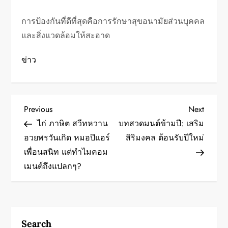
การป้องกันที่ดีที่สุดคือการรักษาสุขอนามัยส่วนบุคคล
และสิ่งแวดล้อมให้สะอาด
ข่าว
P
Previous
Next
Previous
Next
Post
Post
ไก่ ภาษิต สวีทหวาน
บทสวดมนต์ข้ามปี: เสริม
o
อวยพรวันเกิด หมอปิแอร์
สิริมงคล ต้อนรับปีใหม่
เพื่อนสนิท แต่ทำไมคอม
s
เมนต์ถึงแปลกๆ?
t
n
a
Search