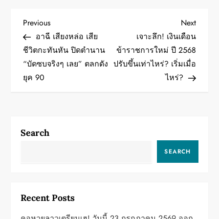
P
Previous
Next
Previous
Next
Post
Post
อาฉี เสียงหล่อ เสีย
เจาะลึก! เงินเดือน
o
ชีวิตกะทันหัน ปิดตำนาน
ข้าราชการใหม่ ปี 2568
“บัดซบจริงๆ เลย” ตลกดัง
ปรับขึ้นเท่าไหร่? เริ่มเมื่อ
s
ยุค 90
ไหร่?
t
n
a
Search
v
SEARCH
i
g
Recent Posts
คอหวยลาวเตรียมเฮ! วันนี้ 23 กรกฎาคม 2569 ออก