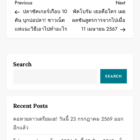
P
Previous
Next
Previous
Next
Post
Post
ปลาซัคเกอร์เกือบ 10
พัคโบรัม เธอคือใคร เผย
o
ตัน บุกบ่อปลา! ชาวเน็ต
ผลชันสูตรการจากไปเมื่อ
แห่แนะวิธีเอาไปทำอะไร
11 เมษายน 2567
s
t
n
Search
a
SEARCH
v
i
Recent Posts
g
คอหวยลาวเตรียมเฮ! วันนี้ 23 กรกฎาคม 2569 ออก
a
อีกแล้ว