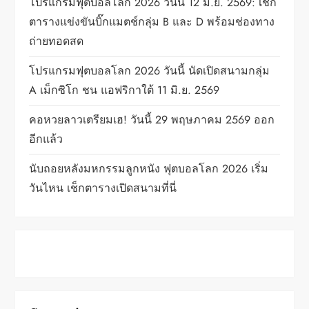
t
โปรแกรมฟุตบอลโลก 2026 วันนี้ 12 มิ.ย. 2569: เช็ก
ตารางแข่งขันบิ๊กแมตช์กลุ่ม B และ D พร้อมช่องทาง
i
ถ่ายทอดสด
o
โปรแกรมฟุตบอลโลก 2026 วันนี้ นัดเปิดสนามกลุ่ม
n
A เม็กซิโก ชน แอฟริกาใต้ 11 มิ.ย. 2569
คอหวยลาวเตรียมเฮ! วันนี้ 29 พฤษภาคม 2569 ออก
อีกแล้ว
นับถอยหลังมหกรรมลูกหนัง ฟุตบอลโลก 2026 เริ่ม
วันไหน เช็กตารางเปิดสนามที่นี่