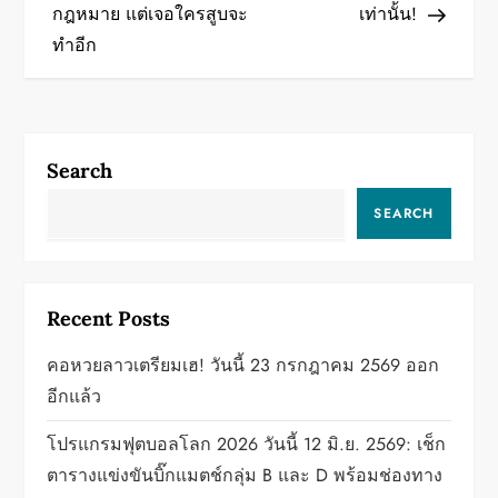
กฎหมาย แต่เจอใครสูบจะ
เท่านั้น!
t
ทำอีก
n
a
Search
v
SEARCH
i
g
Recent Posts
a
คอหวยลาวเตรียมเฮ! วันนี้ 23 กรกฎาคม 2569 ออก
t
อีกแล้ว
i
โปรแกรมฟุตบอลโลก 2026 วันนี้ 12 มิ.ย. 2569: เช็ก
o
ตารางแข่งขันบิ๊กแมตช์กลุ่ม B และ D พร้อมช่องทาง