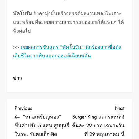
พัคโบรัม
ยังคงมุ่งมั่นสร้างสรรค์ผลงานเพลงไพเราะ
และพร้อมที่จะเผยความสามารถของเธอให้แฟนๆ ได้
ฟังต่อไป
>>
เผยผลการชันสูตร “พัคโบรัม” นักร้องสาวชื่อดัง
เสียชีวิตจากพิษแอลกอฮอล์เฉียบพลัน
ข่าว
P
Previous
Next
Previous
Next
Post
Post
“หมอเหรียญทอง”
Burger King ลดกระหน่ำ!
o
ขึ้นค่าปรับ 5 แสน สูบบุหรี่
ชิ้นละ 29 บาท เฉพาะวัน
ในรพ. รับตบเด็ก ผิด
ที่ 29 พฤษภาคม นี้
s