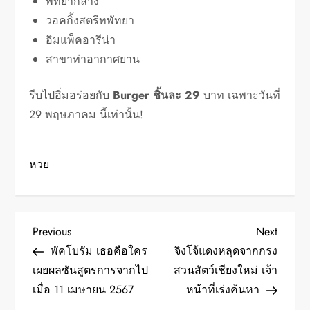
พัทยากลาง
วอคกิ้งสตรีทพัทยา
อิมแพ็คอารีน่า
สาขาท่าอากาศยาน
รีบไปอิ่มอร่อยกับ
Burger ชิ้นละ 29
บาท เฉพาะวันที่
29 พฤษภาคม นี้เท่านั้น!
หวย
P
Previous
Next
Previous
Next
Post
Post
พัคโบรัม เธอคือใคร
จิงโจ้แดงหลุดจากกรง
o
เผยผลชันสูตรการจากไป
สวนสัตว์เชียงใหม่ เจ้า
เมื่อ 11 เมษายน 2567
หน้าที่เร่งค้นหา
s