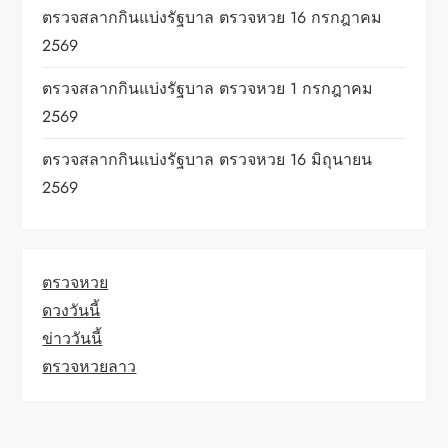
ตรวจสลากกินแบ่งรัฐบาล ตรวจหวย 16 กรกฎาคม
2569
ตรวจสลากกินแบ่งรัฐบาล ตรวจหวย 1 กรกฎาคม
2569
ตรวจสลากกินแบ่งรัฐบาล ตรวจหวย 16 มิถุนายน
2569
ตรวจหวย
ดวงวันนี้
ข่าววันนี้
ตรวจหวยลาว