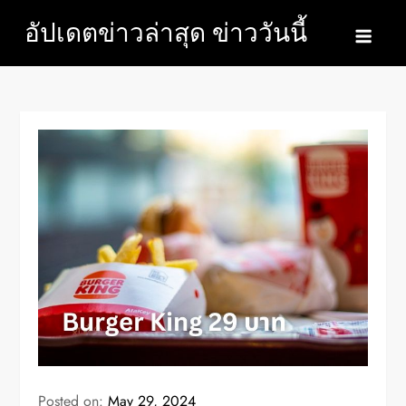
Skip
อัปเดตข่าวล่าสุด ข่าววันนี้
to
content
Posted on:
May 29, 2024