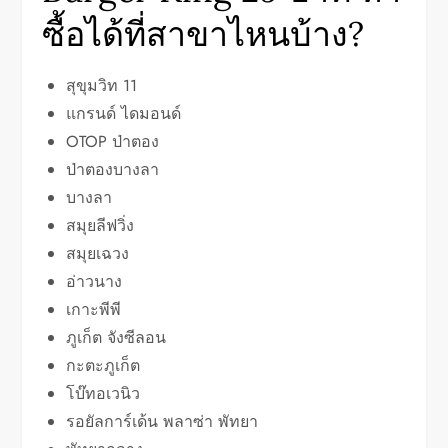
ซื้อได้ที่สาขาไหนบ้าง?
สุขุมวิท 11
แกรนด์ ไดมอนด์
OTOP ป่าตอง
ป่าตองบางลา
บางลา
สมุยลีฟวิ่ง
สมุยเฉวง
อ่าวนาง
เกาะพีพี
ภูเก็ต จังซีลอน
กะตะภูเก็ต
โบ๊ทอเวนิว
รอยัลการ์เด้น พลาซ่า พัทยา