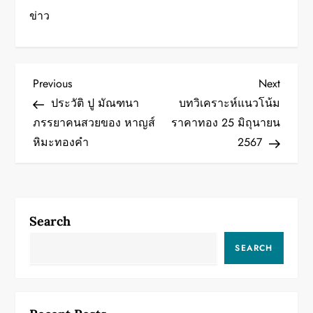
ข่าว
P
Previous
Next
Previous
Next
Post
Post
ประวัติ ปู มัณฑนา
บทวิเคราะห์แนวโน้ม
o
ภรรยาคนสวยของ หาญส์
ราคาทอง 25 มิถุนายน
หิมะทองคำ
2567
s
t
n
Search
a
SEARCH
v
i