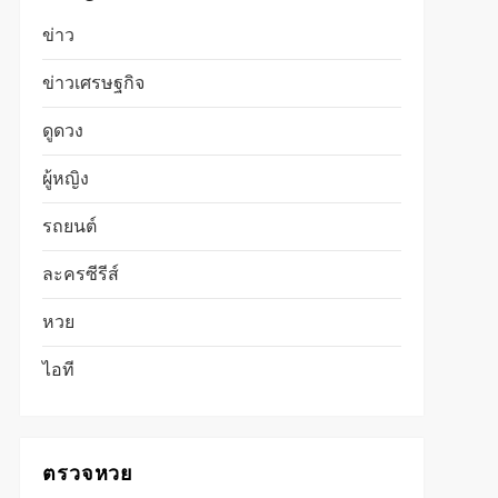
ข่าว
ข่าวเศรษฐกิจ
ดูดวง
ผู้หญิง
รถยนต์
ละครซีรีส์
หวย
ไอที
t
ตรวจหวย