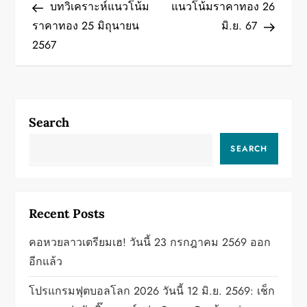
Post
Post
บทวิเคราะห์แนวโน้ม
แนวโน้มราคาทอง 26
o
ราคาทอง 25 มิถุนายน
มิ.ย. 67
2567
s
t
n
Search
a
SEARCH
v
i
Recent Posts
g
คอหวยลาวเตรียมเฮ! วันนี้ 23 กรกฎาคม 2569 ออก
a
อีกแล้ว
t
โปรแกรมฟุตบอลโลก 2026 วันนี้ 12 มิ.ย. 2569: เช็ก