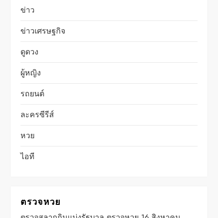
ข่าว
ข่าวเศรษฐกิจ
ดูดวง
ผู้หญิง
รถยนต์
ละครซีรีส์
หวย
ไอที
ตรวจหวย
ตรวจสลากกินแบ่งรัฐบาล ตรวจหวย 16 สิงหาคม