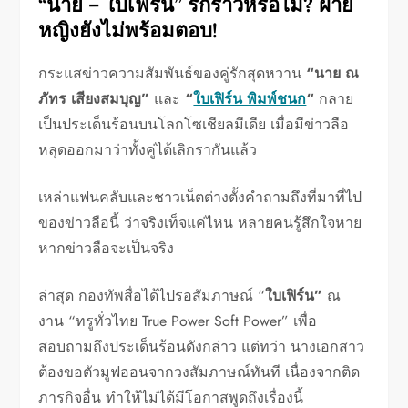
“นาย – ใบเฟิร์น” รักร้าวหรือไม่? ฝ่าย
หญิงยังไม่พร้อมตอบ!
กระแสข่าวความสัมพันธ์ของคู่รักสุดหวาน
“นาย ณ
ภัทร เสียงสมบุญ”
และ
“
ใบเฟิร์น พิมพ์ชนก
“
กลาย
เป็นประเด็นร้อนบนโลกโซเชียลมีเดีย เมื่อมีข่าวลือ
หลุดออกมาว่าทั้งคู่ได้เลิกรากันแล้ว
เหล่าแฟนคลับและชาวเน็ตต่างตั้งคำถามถึงที่มาที่ไป
ของข่าวลือนี้ ว่าจริงเท็จแค่ไหน หลายคนรู้สึกใจหาย
หากข่าวลือจะเป็นจริง
ล่าสุด กองทัพสื่อได้ไปรอสัมภาษณ์ “
ใบเฟิร์น”
ณ
งาน “ทรูทั่วไทย True Power Soft Power” เพื่อ
สอบถามถึงประเด็นร้อนดังกล่าว แต่ทว่า นางเอกสาว
ต้องขอตัวมูฟออนจากวงสัมภาษณ์ทันที เนื่องจากติด
ภารกิจอื่น ทำให้ไม่ได้มีโอกาสพูดถึงเรื่องนี้