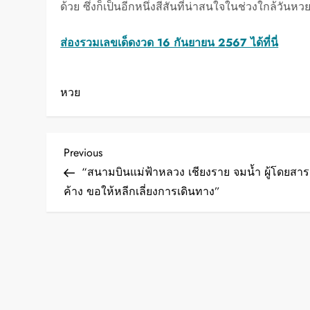
ด้วย ซึ่งก็เป็นอีกหนึ่งสีสันที่น่าสนใจในช่วงใกล้วันห
ส่องรวมเลขเด็ดงวด 16 กันยายน 2567 ได้ที่นี่
หวย
P
Previous
Previous
Post
“สนามบินแม่ฟ้าหลวง เชียงราย จมน้ำ ผู้โดยสาร
o
ค้าง ขอให้หลีกเลี่ยงการเดินทาง”
s
t
n
a