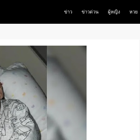
ข่าว
ข่าวด่วน
ผู้หญิง
หวย