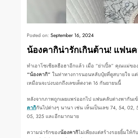
Posted on:
September 16, 2024
น้องคากิน่ารักเกินต้าน! แฟน
ทำเอาโซเชียลฮือฮาอีกแล้ว เมื่อ “ย่าเปิ้ล” คุณแม
“น้องคากิ”
ในท่าทางการนอนหลับปุ๋ยที่ดูสบายใจ แต
เหมือนจะบ่งบอกถึงเลขเด็ดงวด 16 กันยายนนี้
หลังจากภาพถูกเผยแพร่ออกไป แฟนคลับต่างพากันเข้
คากิ
กันไปต่างๆ นานา เช่น เห็นเป็นเลข 74, 54, 02, 5
05, 325 และอีกมากมาย
ความน่ารักของ
น้องคากิ
ไม่เพียงแต่สร้างรอยยิ้มให้