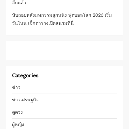
อีกแล้ว
นับถอยหลังมหกรรมลูกหนัง ฟุตบอลโลก 2026 เริ่ม
วันไหน เช็กตารางเปิดสนามที่นี่
Categories
ข่าว
ข่าวเศรษฐกิจ
ดูดวง
ผู้หญิง