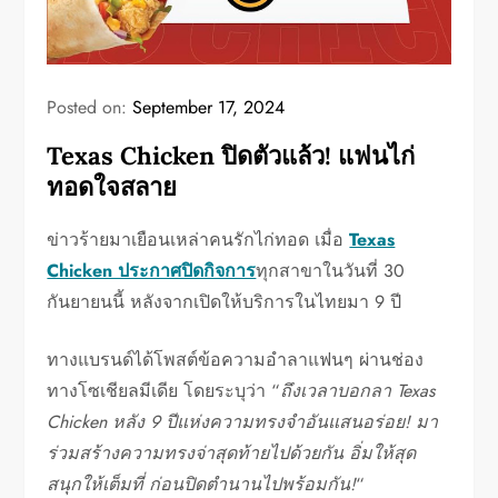
Posted on:
September 17, 2024
Texas Chicken ปิดตัวแล้ว! แฟนไก่
ทอดใจสลาย
ข่าวร้ายมาเยือนเหล่าคนรักไก่ทอด เมื่อ
Texas
Chicken ประกาศปิดกิจการ
ทุกสาขาในวันที่ 30
กันยายนนี้ หลังจากเปิดให้บริการในไทยมา 9 ปี
ทางแบรนด์ได้โพสต์ข้อความอำลาแฟนๆ ผ่านช่อง
ทางโซเชียลมีเดีย โดยระบุว่า “
ถึงเวลาบอกลา Texas
Chicken หลัง 9 ปีแห่งความทรงจําอันแสนอร่อย! มา
ร่วมสร้างความทรงจ่าสุดท้ายไปด้วยกัน อิ่มให้สุด
สนุกให้เต็มที่ ก่อนปิดตำนานไปพร้อมกัน!
“