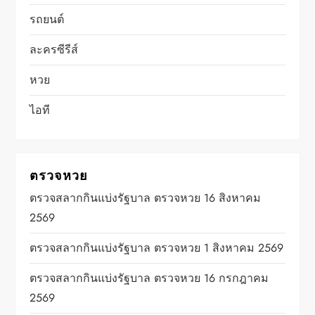
รถยนต์
ละครซีรีส์
หวย
ไอที
ตรวจหวย
ตรวจสลากกินแบ่งรัฐบาล ตรวจหวย 16 สิงหาคม
2569
ตรวจสลากกินแบ่งรัฐบาล ตรวจหวย 1 สิงหาคม 2569
ตรวจสลากกินแบ่งรัฐบาล ตรวจหวย 16 กรกฎาคม
2569