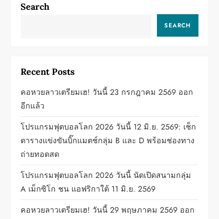
Search
a
SEARCH
v
i
Recent Posts
g
คอหวยลาวเตรียมเฮ! วันนี้ 23 กรกฎาคม 2569 ออก
a
อีกแล้ว
t
โปรแกรมฟุตบอลโลก 2026 วันนี้ 12 มิ.ย. 2569: เช็ก
ตารางแข่งขันบิ๊กแมตช์กลุ่ม B และ D พร้อมช่องทาง
i
ถ่ายทอดสด
o
โปรแกรมฟุตบอลโลก 2026 วันนี้ นัดเปิดสนามกลุ่ม
n
A เม็กซิโก ชน แอฟริกาใต้ 11 มิ.ย. 2569
คอหวยลาวเตรียมเฮ! วันนี้ 29 พฤษภาคม 2569 ออก