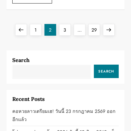
P
Previous
Page
Page
Page
Page
Next
1
2
3
…
29
o
page
page
s
Search
t
SEARCH
s
p
Recent Posts
a
คอหวยลาวเตรียมเฮ! วันนี้ 23 กรกฎาคม 2569 ออก
g
อีกแล้ว