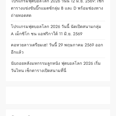
i
โปรแกรมฟุตบอลโลก 2026 วันนี้ 12 มิ.ย. 2569: เช็ก
ตารางแข่งขันบิ๊กแมตช์กลุ่ม B และ D พร้อมช่องทาง
n
ถ่ายทอดสด
a
โปรแกรมฟุตบอลโลก 2026 วันนี้ นัดเปิดสนามกลุ่ม
t
A เม็กซิโก ชน แอฟริกาใต้ 11 มิ.ย. 2569
i
คอหวยลาวเตรียมเฮ! วันนี้ 29 พฤษภาคม 2569 ออก
อีกแล้ว
o
นับถอยหลังมหกรรมลูกหนัง ฟุตบอลโลก 2026 เริ่ม
n
วันไหน เช็กตารางเปิดสนามที่นี่