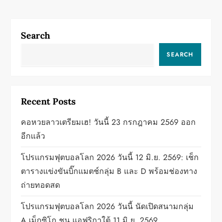
o
page
s
Search
t
SEARCH
s
p
Recent Posts
a
คอหวยลาวเตรียมเฮ! วันนี้ 23 กรกฎาคม 2569 ออก
g
อีกแล้ว
i
โปรแกรมฟุตบอลโลก 2026 วันนี้ 12 มิ.ย. 2569: เช็ก
ตารางแข่งขันบิ๊กแมตช์กลุ่ม B และ D พร้อมช่องทาง
n
ถ่ายทอดสด
a
โปรแกรมฟุตบอลโลก 2026 วันนี้ นัดเปิดสนามกลุ่ม
A เม็กซิโก ชน แอฟริกาใต้ 11 มิ.ย. 2569